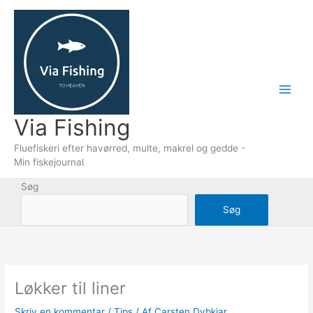
Gå
til
indholdet
Via Fishing
Fluefiskeri efter havørred, multe, makrel og gedde -
Min fiskejournal
Søg
Søg
Løkker til liner
Skriv en kommentar
/
Tips
/ Af
Carsten Dybkjar