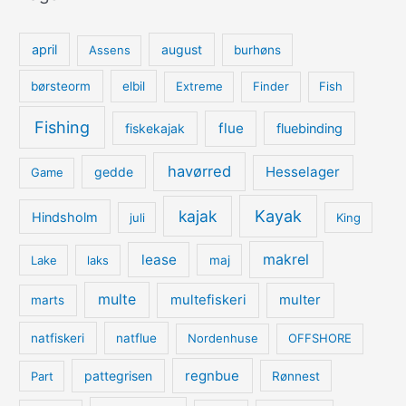
april
august
Assens
burhøns
børsteorm
elbil
Extreme
Finder
Fish
Fishing
flue
fiskekajak
fluebinding
havørred
Hesselager
gedde
Game
kajak
Kayak
Hindsholm
juli
King
lease
makrel
Lake
laks
maj
multe
multefiskeri
multer
marts
natfiskeri
natflue
Nordenhuse
OFFSHORE
regnbue
pattegrisen
Part
Rønnest