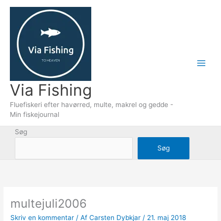
Gå
til
indholdet
Via Fishing
Fluefiskeri efter havørred, multe, makrel og gedde -
Min fiskejournal
Søg
Søg
multejuli2006
Skriv en kommentar
/ Af
Carsten Dybkjar
/
21. maj 2018