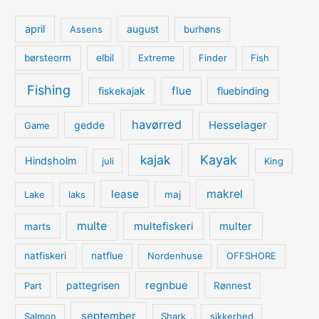
april
august
Assens
burhøns
børsteorm
elbil
Extreme
Finder
Fish
Fishing
flue
fiskekajak
fluebinding
havørred
Hesselager
gedde
Game
kajak
Kayak
Hindsholm
juli
King
lease
makrel
Lake
laks
maj
multe
multefiskeri
multer
marts
natfiskeri
natflue
Nordenhuse
OFFSHORE
regnbue
pattegrisen
Part
Rønnest
september
Salmon
Shark
sikkerhed