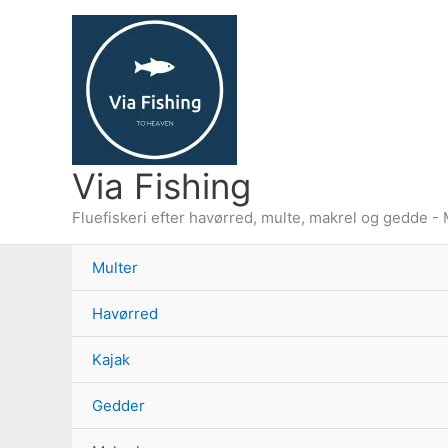
Gå
til
indholdet
Via Fishing
Fluefiskeri efter havørred, multe, makrel og gedde - 
Multer
Havørred
Kajak
Gedder