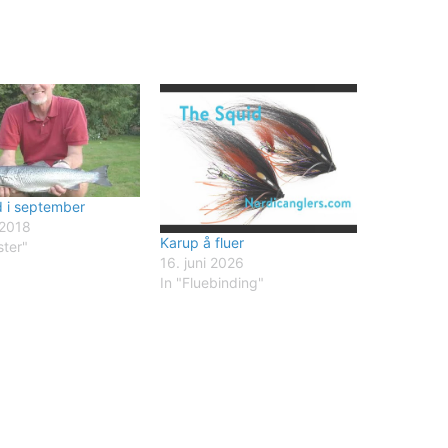
 i september
 2018
Karup å fluer
ster"
16. juni 2026
In "Fluebinding"