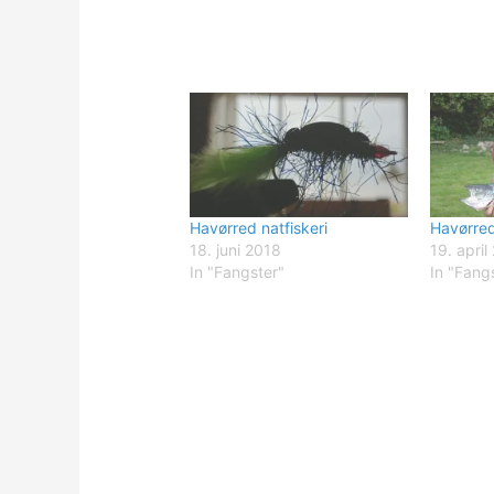
Havørred natfiskeri
Havørred
18. juni 2018
19. april
In "Fangster"
In "Fang