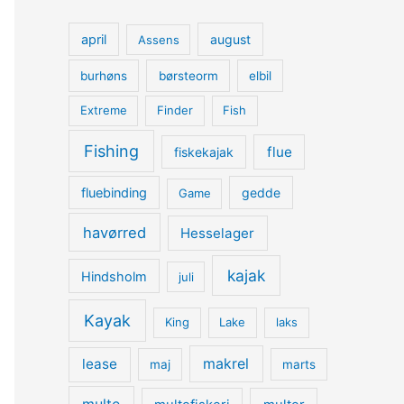
april
august
Assens
burhøns
børsteorm
elbil
Extreme
Finder
Fish
Fishing
flue
fiskekajak
fluebinding
gedde
Game
havørred
Hesselager
kajak
Hindsholm
juli
Kayak
King
Lake
laks
lease
makrel
maj
marts