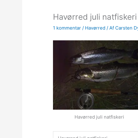
Havørred juli natfiskeri
1 kommentar
/
Havørred
/ Af
Carsten D
Havørred juli natfiskeri