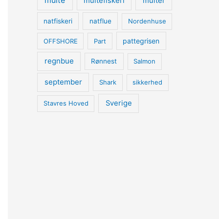
multe
multefiskeri
multer
natfiskeri
natflue
Nordenhuse
pattegrisen
OFFSHORE
Part
regnbue
Rønnest
Salmon
september
Shark
sikkerhed
Sverige
Stavres Hoved