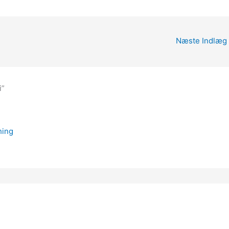
Næste Indlæg
i”
hing